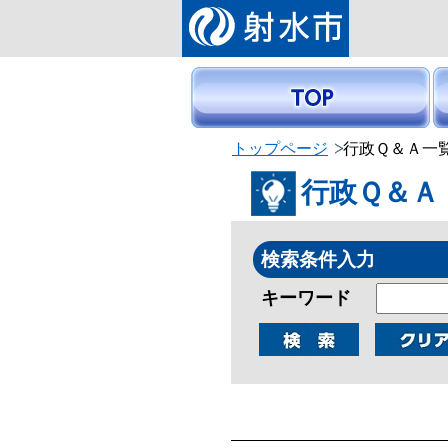
トップページ
行政Ｑ＆Ａ一
行政Ｑ＆Ａ
検索条件入力
キーワード