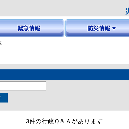
覧
防災気象情報
防災情報
避難所一覧
緊急情報メール
3件の行政Ｑ＆Ａがあります