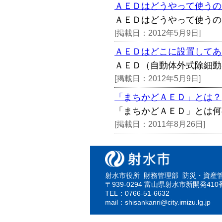
ＡＥＤはどうやって使うの
ＡＥＤはどうやって使うの
[掲載日：2012年5月9日]
ＡＥＤはどこに設置してあ
ＡＥＤ（自動体外式除細動
[掲載日：2012年5月9日]
「まちかどＡＥＤ」とは？
「まちかどＡＥＤ」とは何
[掲載日：2011年8月26日]
射水市役所 財務管理部 防災・資産
〒939-0294 富山県射水市新開発410
TEL：0766-51-6632
mail：shisankanri@city.imizu.lg.jp